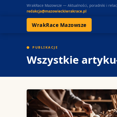
WrakRace Mazowsze — Aktualności, poradniki i relac
redakcja@mazowieckiwrakrace.pl
WrakRace Mazowsze
PUBLIKACJE
Wszystkie artyku