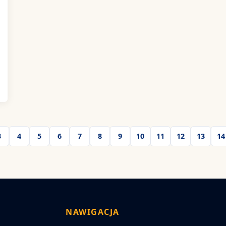
3
4
5
6
7
8
9
10
11
12
13
14
NAWIGACJA