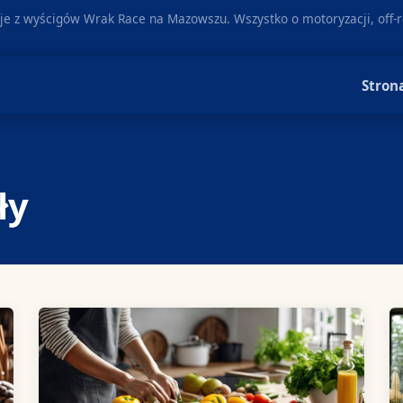
je z wyścigów Wrak Race na Mazowszu. Wszystko o motoryzacji, off-r
Stron
ły