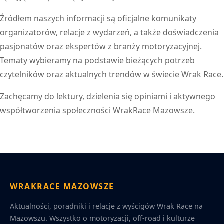
Źródłem naszych informacji są oficjalne komunikaty
organizatorów, relacje z wydarzeń, a także doświadczenia
pasjonatów oraz ekspertów z branży motoryzacyjnej.
Tematy wybieramy na podstawie bieżących potrzeb
czytelników oraz aktualnych trendów w świecie Wrak Race.
Zachęcamy do lektury, dzielenia się opiniami i aktywnego
współtworzenia społeczności WrakRace Mazowsze.
WRAKRACE MAZOWSZE
Aktualności, poradniki i relacje z wyścigów Wrak Race na
Mazowszu. Wszystko o motoryzacji, off-road i kulturze