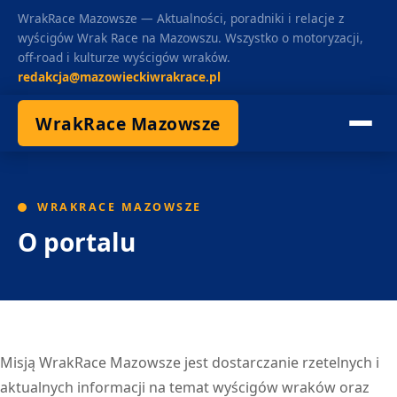
WrakRace Mazowsze — Aktualności, poradniki i relacje z
wyścigów Wrak Race na Mazowszu. Wszystko o motoryzacji,
off-road i kulturze wyścigów wraków.
redakcja@mazowieckiwrakrace.pl
WrakRace Mazowsze
WRAKRACE MAZOWSZE
O portalu
Misją WrakRace Mazowsze jest dostarczanie rzetelnych i
aktualnych informacji na temat wyścigów wraków oraz