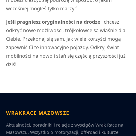
możesz cieszyć się podróżą w sposób, o jakim
wcześniej mogłeś tylko marzyć.
Jeśli pragniesz oryginalności na drodze
i chcesz
odkryć nowe możliwości, trójkołowce są właśnie dla
Ciebie. Przekonaj się sam, jak wiele korzyści mogą
zapewnić Ci te innowacyjne pojazdy. Odkryj świat
mobilności na nowo i stań się częścią przyszłości już
dziś!
WRAKRACE MAZOWSZE
Aktualności, poradniki i relacje z wyścigów Wrak Race na
Mazowszu. Wszystko o motoryzacji, off-road i kulturze