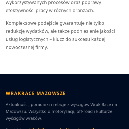
wykorzystywanych procesów oraz poprawy
efektywności pracy w różnych branżach.
Kompleksowe podejście gwarantuje nie tylko
redukcję wydatków, ale także podniesienie jakości
usług logistycznych – klucz do sukcesu każdej
nowoczesnej firmy.
WRAKRACE MAZOWSZE
Aktualności, poradniki i relacje z wyścigów Wrak Race na
Mazowszu. Wszystko o motoryzacji, off-road i kulturze
wyścigów wraków.