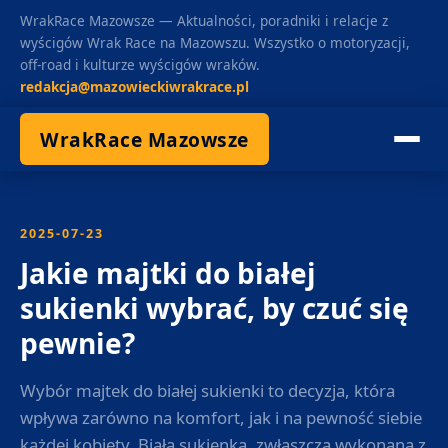
WrakRace Mazowsze — Aktualności, poradniki i relacje z
wyścigów Wrak Race na Mazowszu. Wszystko o motoryzacji,
off-road i kulturze wyścigów wraków.
redakcja@mazowieckiwrakrace.pl
WrakRace Mazowsze
2025-07-23
Jakie majtki do białej
sukienki wybrać, by czuć się
pewnie?
Wybór majtek do białej sukienki to decyzja, która
wpływa zarówno na komfort, jak i na pewność siebie
każdej kobiety. Biała sukienka, zwłaszcza wykonana z