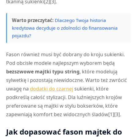
tkaniną sukienki[2][3].
Warto przeczytać:
Dlaczego Twoja historia
kredytowa decyduje o zdolności do finansowania
pojazdu?
Fason również musi być dobrany do kroju sukienki.
Pod obcisłe modele najlepszym wyborem będą
bezszwowe majtki typu string
, które modelują
sylwetkę i pozostają niewidoczne. Warto też zwrócić
uwagę na
dodatki do czarnej
sukienki, które
podkreślą całość stylizacji. Dla luźniejszych krojów
preferowane są majtki w stylu bokserków, które
zapewniają komfort bez widocznych śladów[1][3].
Jak dopasować fason majtek do