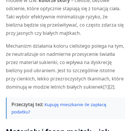
modele w tzw.
kolorze skóry
– cieliste, beżowe
odcienie, które optycznie stapiają się z tonacją ciała.
Taki wybór efektywnie minimalizuje ryzyko, że
bielizna będzie się prześwitywać, co często zdarza się
przy jasnych czy białych majtkach.
Mechanizm działania koloru cielistego polega na tym,
że neutralizuje on nadmierne przesycenie światła
przez materiał sukienki, co wpływa na dyskrecję
bielizny pod ubraniem. Jest to szczególnie istotne
przy cienkich, lekko przezroczystych tkaninach, które
dominują w modzie letnich białych sukienek[1][2].
Przeczytaj też:
Kupuję mieszkanie ile zapłacę
podatku?