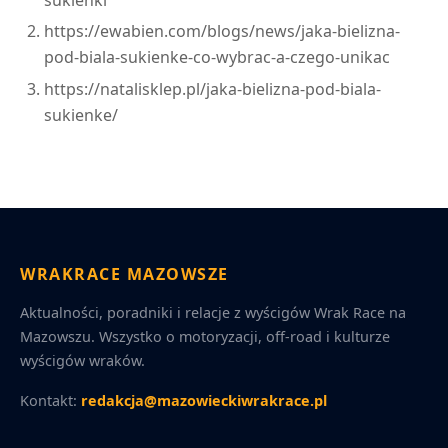
https://ewabien.com/blogs/news/jaka-bielizna-
pod-biala-sukienke-co-wybrac-a-czego-unikac
https://natalisklep.pl/jaka-bielizna-pod-biala-
sukienke/
WRAKRACE MAZOWSZE
Aktualności, poradniki i relacje z wyścigów Wrak Race na
Mazowszu. Wszystko o motoryzacji, off-road i kulturze
wyścigów wraków.
Kontakt:
redakcja@mazowieckiwrakrace.pl