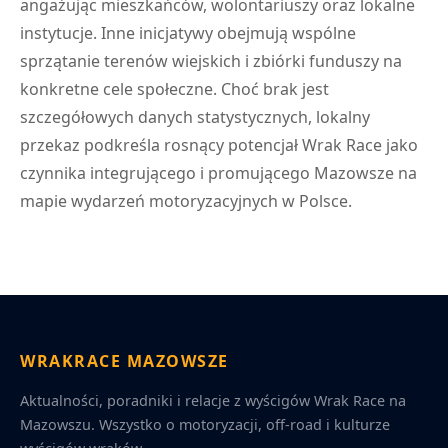
angażując mieszkańców, wolontariuszy oraz lokalne
instytucje. Inne inicjatywy obejmują wspólne
sprzątanie terenów wiejskich i zbiórki funduszy na
konkretne cele społeczne. Choć brak jest
szczegółowych danych statystycznych, lokalny
przekaz podkreśla rosnący potencjał Wrak Race jako
czynnika integrującego i promującego Mazowsze na
mapie wydarzeń motoryzacyjnych w Polsce.
WRAKRACE MAZOWSZE
Aktualności, poradniki i relacje z wyścigów Wrak Race na
Mazowszu. Wszystko o motoryzacji, off-road i kulturze