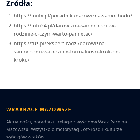
Źródła:
https://mubi.pl/poradniki/darowizna-samochodu/
https://mtu24.pl/darowizna-samochodu-w-
rodzinie-o-czym-warto-pamietac/
https://tuz.pl/ekspert-radzi/darowizna-
samochodu-w-rodzinie-formalnosci-krok-po-
kroku/
WRAKRACE MAZOWSZE
Aktualności, poradniki i relacje z wyścigów Wrak Race na
Mazowszu. Wszystko o motoryzacji, off-road i kulturze
wyścigów wraków.