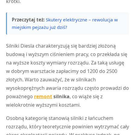
krótki.
Przeczytaj też:
Skutery elektryczne – rewolucja w
miejskim pejzażu już dziś?
Silniki Diesla charakteryzują się bardziej złożoną
budową i wyższym ciśnieniem pracy, co przekłada się
na wyższe koszty wymiany rozrządu. Za taką usługę
w dobrym warsztacie zapłacimy od 1200 do 2500
złotych. Warto zauważyć, że w silnikach
wysokoprężnych awaria rozrządu często prowadzi do
poważnego
remont
silnika
, co wiąże się z
wielokrotnie wyższymi kosztami.
Osobną kategorię stanowią silniki z łańcuchem
rozrządu, który teoretycznie powinien wytrzymać cały
okres eksploatacji pojazdu. W praktyce jednak, po